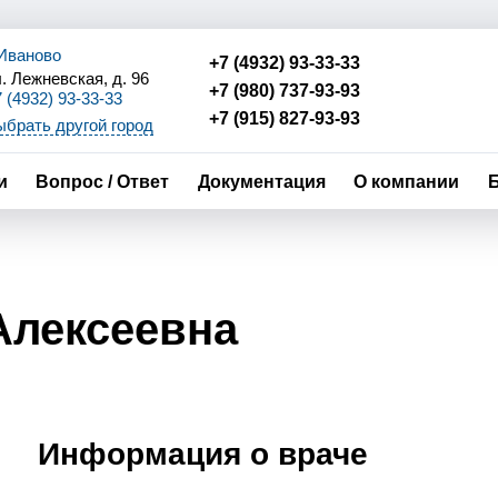
 Иваново
+7 (4932) 93-33-33
. Лежневская, д. 96
+7 (980) 737-93-93
 (4932) 93-33-33
 (980) 737-93-93
+7 (915) 827-93-93
брать другой город
 (915) 827-93-93
и
Вопрос / Ответ
Документация
О компании
Алексеевна
Информация о враче